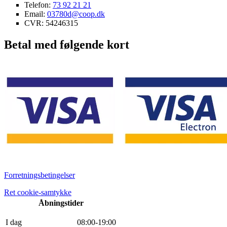
Telefon:
73 92 21 21
Email:
03780d@coop.dk
CVR: 54246315
Betal med følgende kort
Forretningsbetingelser
Ret cookie-samtykke
Åbningstider
I dag
0
8
:
0
0
-
19
:
0
0