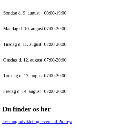
Søndag d. 9. august
0
8
:
0
0
-
19
:
0
0
Mandag d. 10. august
0
7
:
0
0
-
20
:
0
0
Tirsdag d. 11. august
0
7
:
0
0
-
20
:
0
0
Onsdag d. 12. august
0
7
:
0
0
-
20
:
0
0
Torsdag d. 13. august
0
7
:
0
0
-
20
:
0
0
Fredag d. 14. august
0
7
:
0
0
-
20
:
0
0
Du finder os her
Løsning udviklet og leveret af
Piranya