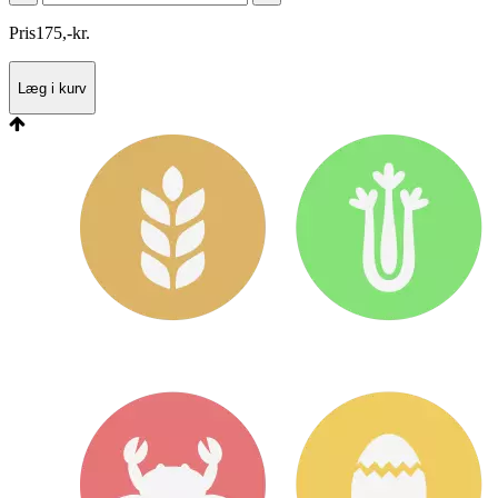
Pris
175
,
-
kr.
Læg i kurv