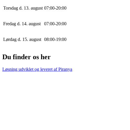
Torsdag d. 13. august
0
7
:
0
0
-
20
:
0
0
Fredag d. 14. august
0
7
:
0
0
-
20
:
0
0
Lørdag d. 15. august
0
8
:
0
0
-
19
:
0
0
Du finder os her
Løsning udviklet og leveret af
Piranya