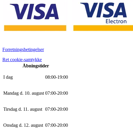
Forretningsbetingelser
Ret cookie-samtykke
Åbningstider
I dag
0
8
:
0
0
-
19
:
0
0
Mandag d. 10. august
0
7
:
0
0
-
20
:
0
0
Tirsdag d. 11. august
0
7
:
0
0
-
20
:
0
0
Onsdag d. 12. august
0
7
:
0
0
-
20
:
0
0