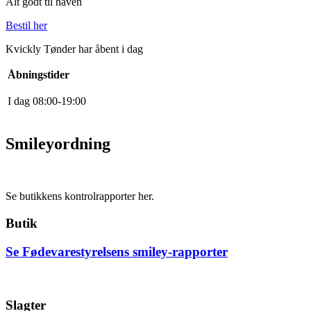
Alt godt til haven
Bestil her
Kvickly Tønder har åbent i dag
Åbningstider
I dag
0
8
:
0
0
-
19
:
0
0
Smileyordning
Se butikkens kontrolrapporter her.
Butik
Se Fødevarestyrelsens smiley-rapporter
Slagter