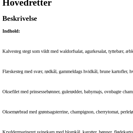
Hovedretter
Beskrivelse
Indhold:
Kalvesteg stegt som vildt med waldorfsalat, agurkesalat, tyttebær, æbl
Flæskesteg med svær, rødkål, gammeldags hvidkål, brune kartofler, hv
Oksefilet med prinsessebønner, gulerødder, babymajs, ovnbagte champi
Oksemørbrad med grøntsagsterrine, champignon, cherrytomat, perleløg,
Kryddermarineret svinekam med blomkål, karotter, bønner, flødekarto