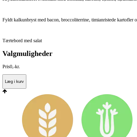
Fyldt kalkunbryst med bacon, broccoliterrine, timianristede kartofler
Tærtebord med salat
Valgmuligheder
Pris
0
,
-
kr.
Læg i kurv