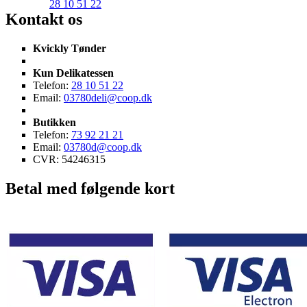
28 10 51 22
Kontakt os
Kvickly Tønder
Kun Delikatessen
Telefon:
28 10 51 22
Email:
03780deli@coop.dk
Butikken
Telefon:
73 92 21 21
Email:
03780d@coop.dk
CVR: 54246315
Betal med følgende kort