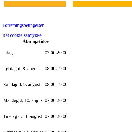
Forretningsbetingelser
Ret cookie-samtykke
Åbningstider
I dag
0
7
:
0
0
-
20
:
0
0
Lørdag d. 8. august
0
8
:
0
0
-
19
:
0
0
Søndag d. 9. august
0
8
:
0
0
-
19
:
0
0
Mandag d. 10. august
0
7
:
0
0
-
20
:
0
0
Tirsdag d. 11. august
0
7
:
0
0
-
20
:
0
0