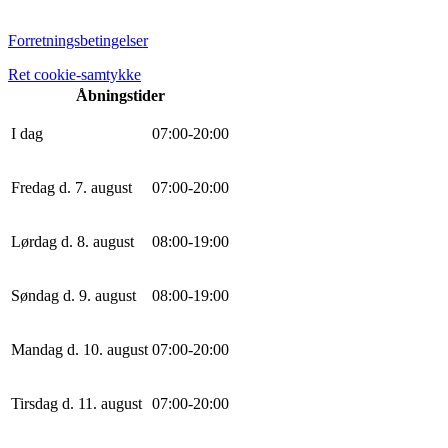
Forretningsbetingelser
Ret cookie-samtykke
Åbningstider
I dag
0
7
:
0
0
-
20
:
0
0
Fredag d. 7. august
0
7
:
0
0
-
20
:
0
0
Lørdag d. 8. august
0
8
:
0
0
-
19
:
0
0
Søndag d. 9. august
0
8
:
0
0
-
19
:
0
0
Mandag d. 10. august
0
7
:
0
0
-
20
:
0
0
Tirsdag d. 11. august
0
7
:
0
0
-
20
:
0
0