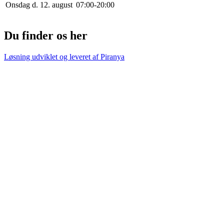
Onsdag d. 12. august
0
7
:
0
0
-
20
:
0
0
Du finder os her
Løsning udviklet og leveret af
Piranya