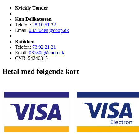
Kvickly Tønder
Kun Delikatessen
Telefon:
28 10 51 22
Email:
03780deli@coop.dk
Butikken
Telefon:
73 92 21 21
Email:
03780d@coop.dk
CVR: 54246315
Betal med følgende kort