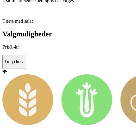
2 store tarteletter med høns i asparges
Tærte med salat
Valgmuligheder
Pris
0
,
-
kr.
Læg i kurv