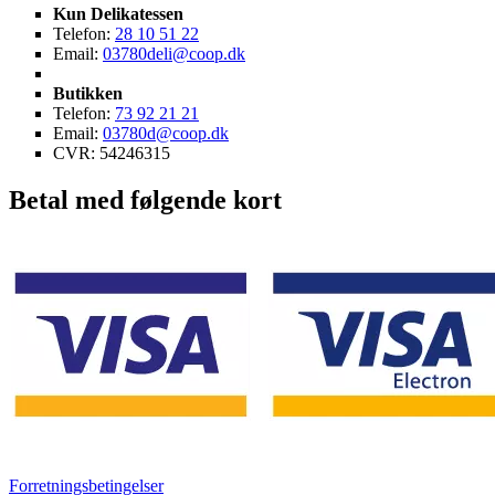
Kun Delikatessen
Telefon:
28 10 51 22
Email:
03780deli@coop.dk
Butikken
Telefon:
73 92 21 21
Email:
03780d@coop.dk
CVR: 54246315
Betal med følgende kort
Forretningsbetingelser