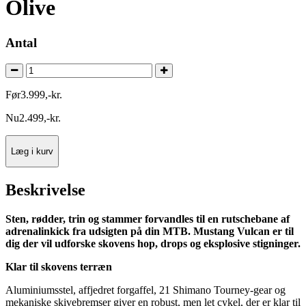
Olive
Antal
Før
3.999
,
-
kr.
Nu
2.499
,
-
kr.
Læg i kurv
Beskrivelse
Sten, rødder, trin og stammer forvandles til en rutschebane af
adrenalinkick fra udsigten på din MTB. Mustang Vulcan er til
dig der vil udforske skovens hop, drops og eksplosive stigninger.
Klar til skovens terræn
Aluminiumsstel, affjedret forgaffel, 21 Shimano Tourney-gear og
mekaniske skivebremser giver en robust, men let cykel, der er klar til