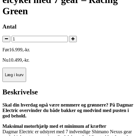
Green
Antal
Før
16.999
,
-
kr.
Nu
10.499
,
-
kr.
Læg i kurv
Beskrivelse
Skal din hverdag også være nemmere og grønnere? På Dagmar
Electric overvinder du både bakker og modvind med pusten i
god behold.
Maksimal motorhjælp med et minimum af kræfter
Dagmar Electric er udstyret med 7 indvendige Shimano Nexus gear