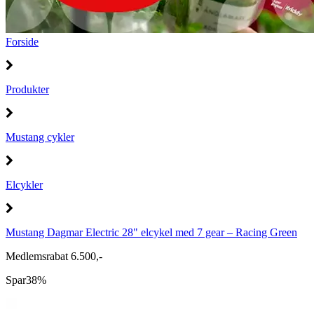
Forside
Produkter
Mustang cykler
Elcykler
Mustang Dagmar Electric 28" elcykel med 7 gear – Racing Green
Medlemsrabat 6.500,-
Spar
38%