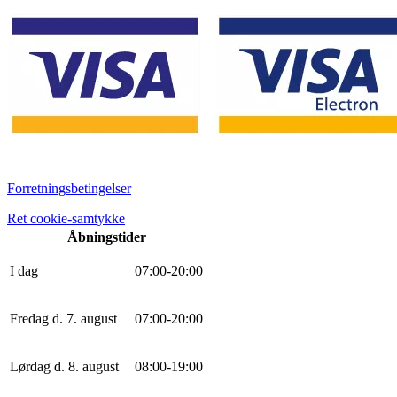
Forretningsbetingelser
Ret cookie-samtykke
Åbningstider
I dag
0
7
:
0
0
-
20
:
0
0
Fredag d. 7. august
0
7
:
0
0
-
20
:
0
0
Lørdag d. 8. august
0
8
:
0
0
-
19
:
0
0