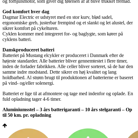
og forhjulsmotor, som giver dig følelsen af at blive trukket fremad.
God komfort hver dag
Dagmar Electric er udstyret med en stor kurv, blød sadel,
ergonomiske greb, justerbar frempind og et slankt og let alustel, der
sikrer komfort på cykelturen.
Cyklen kommer med integreret for- og baglygte, som kører på
cyklens batteri.
Danskproduceret batteri
Batteriet på Mustang elcykler er produceret i Danmark efter de
højeste standarder. Alle batterier bliver gennemtestet i flere timer,
inden de forlader fabrikken. Alle celler bliver sorteret, så de har den
samme indre modstand. Dette sikrer en høj kvalitet og lang
holdbarhed. Al strøm brugt til produktionen af batterierne er baseret
på vind- og/eller solenergi.
Batteriet er lige til at afmontere og tage med indenfor og oplade. En
fuld opladning tager 4-6 timer.
Aluminiumsstel – 3 års batterigaranti – 10 års stelgaranti – Op
til 50 km. pr. opladning