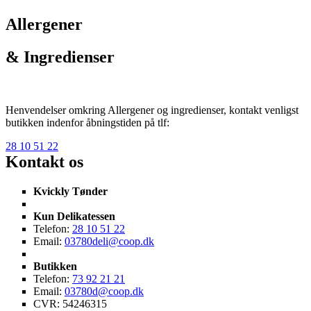
Allergener
& Ingredienser
Henvendelser omkring Allergener og ingredienser, kontakt venligst
butikken indenfor åbningstiden på tlf:
28 10 51 22
Kontakt os
Kvickly Tønder
Kun Delikatessen
Telefon:
28 10 51 22
Email:
03780deli@coop.dk
Butikken
Telefon:
73 92 21 21
Email:
03780d@coop.dk
CVR: 54246315