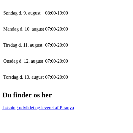
Søndag d. 9. august
0
8
:
0
0
-
19
:
0
0
Mandag d. 10. august
0
7
:
0
0
-
20
:
0
0
Tirsdag d. 11. august
0
7
:
0
0
-
20
:
0
0
Onsdag d. 12. august
0
7
:
0
0
-
20
:
0
0
Torsdag d. 13. august
0
7
:
0
0
-
20
:
0
0
Du finder os her
Løsning udviklet og leveret af
Piranya