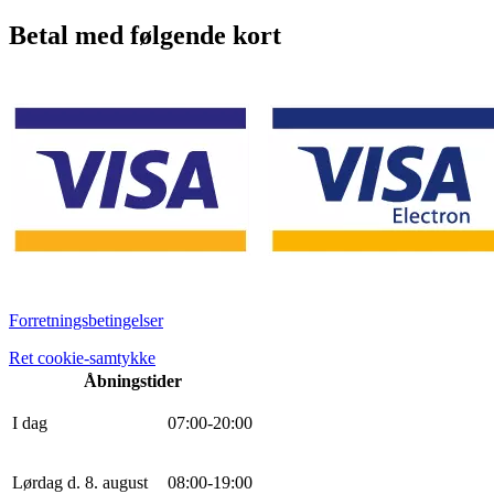
Betal med følgende kort
Forretningsbetingelser
Ret cookie-samtykke
Åbningstider
I dag
0
7
:
0
0
-
20
:
0
0
Lørdag d. 8. august
0
8
:
0
0
-
19
:
0
0