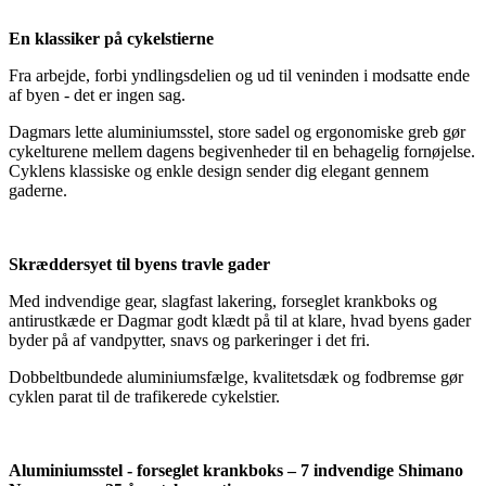
En klassiker på cykelstierne
Fra arbejde, forbi yndlingsdelien og ud til veninden i modsatte ende
af byen - det er ingen sag.
Dagmars lette aluminiumsstel, store sadel og ergonomiske greb gør
cykelturene mellem dagens begivenheder til en behagelig fornøjelse.
Cyklens klassiske og enkle design sender dig elegant gennem
gaderne.
Skræddersyet til byens travle gader
Med indvendige gear, slagfast lakering, forseglet krankboks og
antirustkæde er Dagmar godt klædt på til at klare, hvad byens gader
byder på af vandpytter, snavs og parkeringer i det fri.
Dobbeltbundede aluminiumsfælge, kvalitetsdæk og fodbremse gør
cyklen parat til de trafikerede cykelstier.
Aluminiumsstel - forseglet krankboks – 7 indvendige Shimano