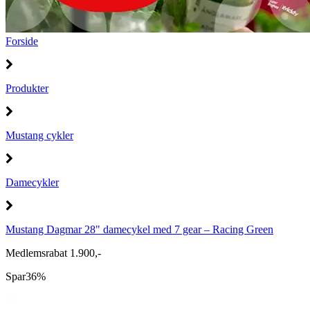
Forside
Produkter
Mustang cykler
Damecykler
Mustang Dagmar 28" damecykel med 7 gear – Racing Green
Medlemsrabat 1.900,-
Spar
36%