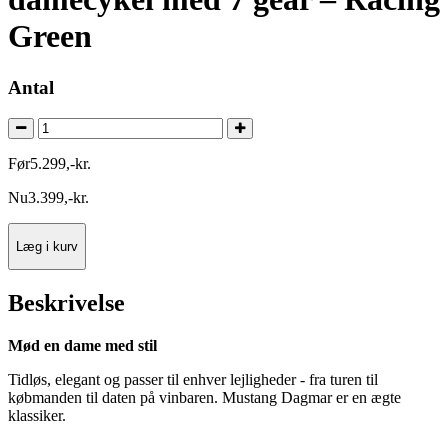
Green
Antal
Før
5.299
,
-
kr.
Nu
3.399
,
-
kr.
Læg i kurv
Beskrivelse
Mød en dame med stil
Tidløs, elegant og passer til enhver lejligheder - fra turen til
købmanden til daten på vinbaren. Mustang Dagmar er en ægte
klassiker.