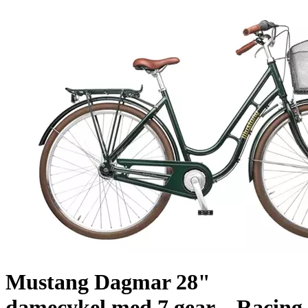
Mustang Dagmar 28"
damecykel med 7 gear – Racing