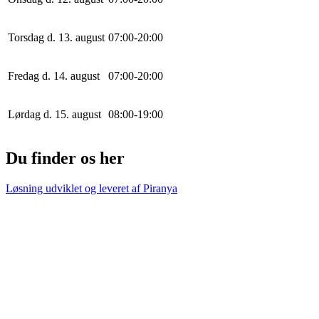
Torsdag d. 13. august
0
7
:
0
0
-
20
:
0
0
Fredag d. 14. august
0
7
:
0
0
-
20
:
0
0
Lørdag d. 15. august
0
8
:
0
0
-
19
:
0
0
Du finder os her
Løsning udviklet og leveret af
Piranya