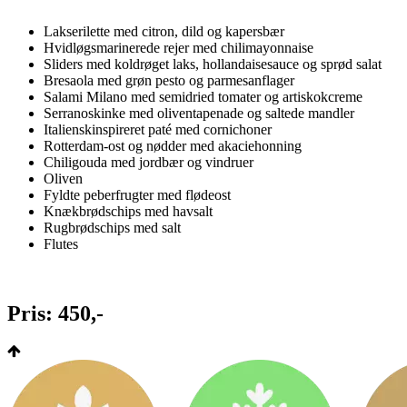
Lakserilette med citron, dild og kapersbær
Hvidløgsmarinerede rejer med chilimayonnaise
Sliders med koldrøget laks, hollandaisesauce og sprød salat
Bresaola med grøn pesto og parmesanflager
Salami Milano med semidried tomater og artiskokcreme
Serranoskinke med oliventapenade og saltede mandler
Italienskinspireret paté med cornichoner
Rotterdam-ost og nødder med akaciehonning
Chiligouda med jordbær og vindruer
Oliven
Fyldte peberfrugter med flødeost
Knækbrødschips med havsalt
Rugbrødschips med salt
Flutes
Pris: 450,-