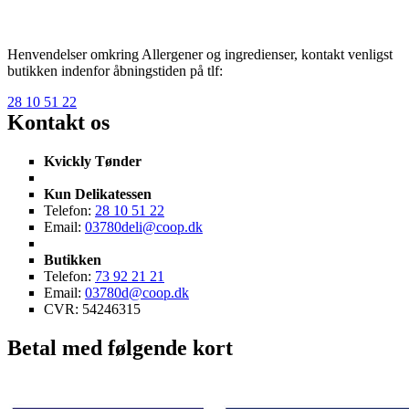
Henvendelser omkring Allergener og ingredienser, kontakt venligst
butikken indenfor åbningstiden på tlf:
28 10 51 22
Kontakt os
Kvickly Tønder
Kun Delikatessen
Telefon:
28 10 51 22
Email:
03780deli@coop.dk
Butikken
Telefon:
73 92 21 21
Email:
03780d@coop.dk
CVR: 54246315
Betal med følgende kort