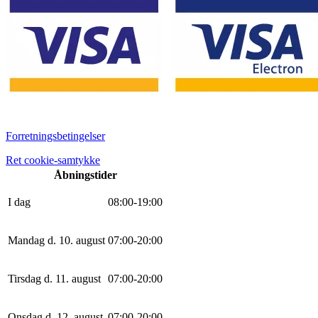
Forretningsbetingelser
Ret cookie-samtykke
Åbningstider
I dag
0
8
:
0
0
-
19
:
0
0
Mandag d. 10. august
0
7
:
0
0
-
20
:
0
0
Tirsdag d. 11. august
0
7
:
0
0
-
20
:
0
0
Onsdag d. 12. august
0
7
:
0
0
-
20
:
0
0