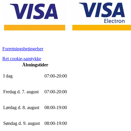
Forretningsbetingelser
Ret cookie-samtykke
Åbningstider
I dag
0
7
:
0
0
-
20
:
0
0
Fredag d. 7. august
0
7
:
0
0
-
20
:
0
0
Lørdag d. 8. august
0
8
:
0
0
-
19
:
0
0
Søndag d. 9. august
0
8
:
0
0
-
19
:
0
0