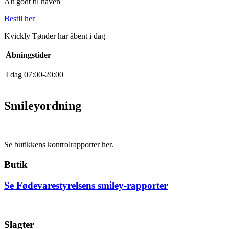
Alt godt til haven
Bestil her
Kvickly Tønder har åbent i dag
Åbningstider
I dag
0
7
:
0
0
-
20
:
0
0
Smileyordning
Se butikkens kontrolrapporter her.
Butik
Se Fødevarestyrelsens smiley-rapporter
Slagter