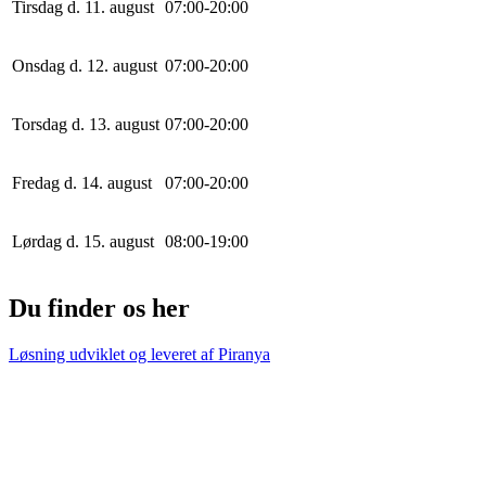
Tirsdag d. 11. august
0
7
:
0
0
-
20
:
0
0
Onsdag d. 12. august
0
7
:
0
0
-
20
:
0
0
Torsdag d. 13. august
0
7
:
0
0
-
20
:
0
0
Fredag d. 14. august
0
7
:
0
0
-
20
:
0
0
Lørdag d. 15. august
0
8
:
0
0
-
19
:
0
0
Du finder os her
Løsning udviklet og leveret af
Piranya