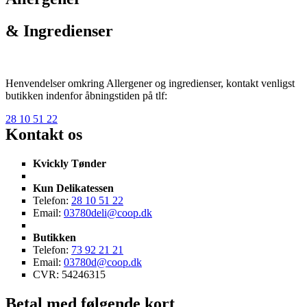
& Ingredienser
Henvendelser omkring Allergener og ingredienser, kontakt venligst
butikken indenfor åbningstiden på tlf:
28 10 51 22
Kontakt os
Kvickly Tønder
Kun Delikatessen
Telefon:
28 10 51 22
Email:
03780deli@coop.dk
Butikken
Telefon:
73 92 21 21
Email:
03780d@coop.dk
CVR: 54246315
Betal med følgende kort