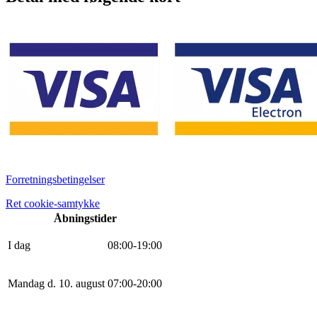
Forretningsbetingelser
Ret cookie-samtykke
Åbningstider
I dag
0
8
:
0
0
-
19
:
0
0
Mandag d. 10. august
0
7
:
0
0
-
20
:
0
0